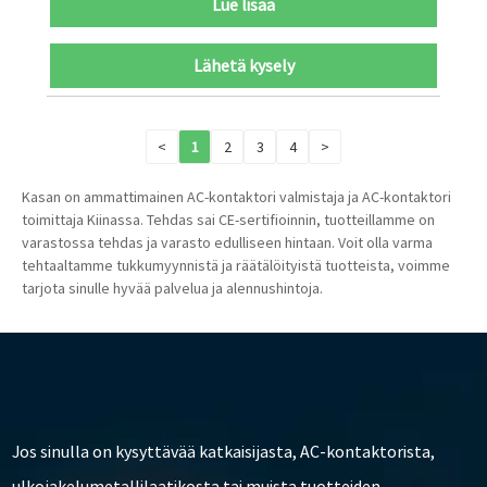
Lue lisää
Lähetä kysely
<
1
2
3
4
>
Kasan on ammattimainen AC-kontaktori valmistaja ja AC-kontaktori
toimittaja Kiinassa. Tehdas sai CE-sertifioinnin, tuotteillamme on
varastossa tehdas ja varasto edulliseen hintaan. Voit olla varma
tehtaaltamme tukkumyynnistä ja räätälöityistä tuotteista, voimme
tarjota sinulle hyvää palvelua ja alennushintoja.
Jos sinulla on kysyttävää katkaisijasta, AC-kontaktorista,
ulkojakelumetallilaatikosta tai muista tuotteiden