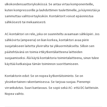
ulkokondensaattoriyksikössä. Se antaa virtaa komponenteille,
kuten kompressorille ja lauhduttimen tuulettimelle, ja käynnistää ja
sammuttaa vaihtovirtayksikön. Kontaktorit voivat epäonnistua
sähköisesti tai mekaanisesti.
AC-kontaktori on rele, joka on suunniteltu avaamaan sähköpiiri. Jos
sähkövirta (ampeeria) on liian korkea, kontaktori avaa piirin
suojatakseen laitetta ylivirralta tai ylikuormitukselta. Silloin sen
päätehtävänä on toimia irtikytkentälaitteena laitteiden
suojaamiseksi. Älä käytä kontaktoria toimintalaitteena, sinun tulee
käyttää katkaisijaa tämän toiminnon suorittamiseen.
Kontaktorin edut: Se on nopea kytkentätoiminto. Se on
yksinkertainen rakentamisessa. Se tarjoaa suojaa. Pienempi
virrankulutus. Suuri kantavuus. Se sopii sekä AC- että DC-laitteisiin.
Nopea vaihto.