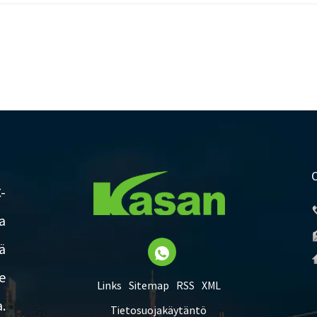
-
a
ä
e
Links
Sitemap
RSS
XML
.
Tietosuojakäytäntö