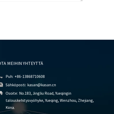
OTA MEIHIN YHTEYTTÄ
Puh:
+86-13868710608
Sähköposti:
kasan@kasan.cn
Osoite:
No.183, Jingliu Road, Yueqingin
talouskehitysvyöhyke, Yueqing, Wenzhou, Zhejiang,
Kiina.