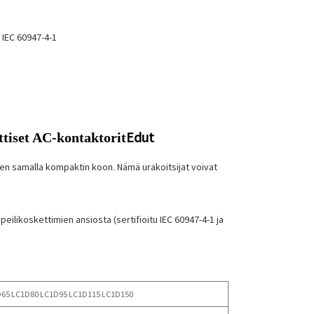
 IEC 60947-4-1
Edut
iset AC-kontaktorit
äen samalla kompaktin koon. Nämä urakoitsijat voivat
eilikoskettimien ansiosta (sertifioitu IEC 60947-4-1 ja
D65 LC1D80 LC1D95 LC1D115 LC1D150