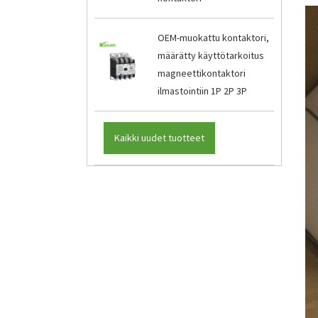
OEM-muokattu kontaktori,
määrätty käyttötarkoitus
magneettikontaktori
ilmastointiin 1P 2P 3P
Kaikki uudet tuotteet