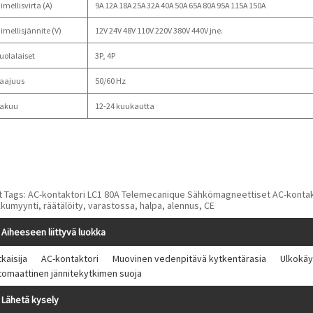
imellisvirta (A)
9A 12A 18A 25A 32A 40A 50A 65A 80A 95A 115A 150A
imellisjännite (V)
12V 24V 48V 110V 220V 380V 440V jne.
uolalaiset
3P, 4P
aajuus
50/60 Hz
akuu
12-24 kuukautta
t Tags: AC-kontaktori LC1 80A Telemecanique Sähkömagneettiset AC-kontaktori
kumyynti, räätälöity, varastossa, halpa, alennus, CE
Aiheeseen liittyvä luokka
kaisija
AC-kontaktori
Muovinen vedenpitävä kytkentärasia
Ulkokäy
tomaattinen jännitekytkimen suoja
Lähetä kysely