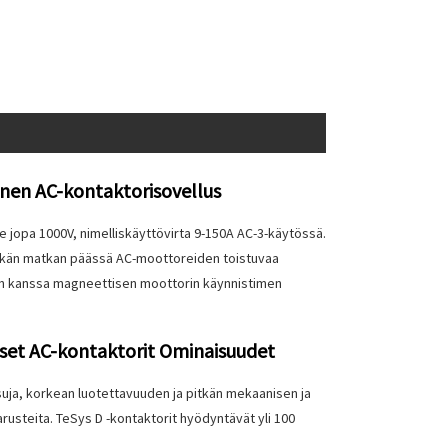
nen AC-kontaktorisovellus
te jopa 1000V, nimelliskäyttövirta 9-150A AC-3-käytössä.
itkän matkan päässä AC-moottoreiden toistuvaa
een kanssa magneettisen moottorin käynnistimen
set AC-kontaktorit Ominaisuudet
uja, korkean luotettavuuden ja pitkän mekaanisen ja
arusteita. TeSys D -kontaktorit hyödyntävät yli 100