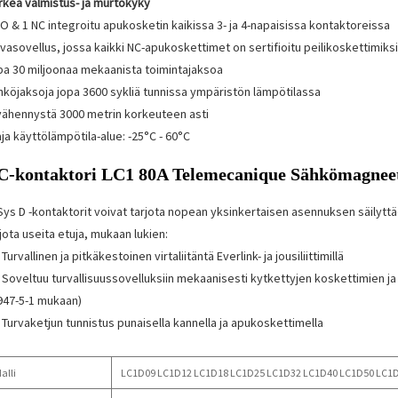
rkea valmistus- ja murtokyky
O & 1 NC integroitu apukosketin kaikissa 3- ja 4-napaisissa kontaktoreissa
vasovellus, jossa kaikki NC-apukoskettimet on sertifioitu peilikoskettimiksi
pa 30 miljoonaa mekaanista toimintajaksoa
hköjaksoja jopa 3600 sykliä tunnissa ympäristön lämpötilassa
 vähennystä 3000 metrin korkeuteen asti
ja käyttölämpötila-alue: -25°C - 60°C
C-kontaktori LC1 80A Telemecanique Sähkömagneett
Sys D -kontaktorit voivat tarjota nopean yksinkertaisen asennuksen säilytt
jota useita etuja, mukaan lukien:
Turvallinen ja pitkäkestoinen virtaliitäntä Everlink- ja jousiliittimillä
Soveltuu turvallisuussovelluksiin mekaanisesti kytkettyjen koskettimien ja p
947-5-1 mukaan)
Turvaketjun tunnistus punaisella kannella ja apukoskettimella
alli
LC1D09 LC1D12 LC1D18 LC1D25 LC1D32 LC1D40 LC1D50 LC1