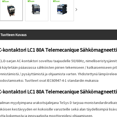
Tuotteen Kuvaus
C-kontaktori LC1 80A Telemecanique Sähkömagneetti
L-D-sarjan AC-kontaktori soveltuu taajuudelle 50/60Hz, nimelliseristysjänni
tä käytetään pääasiassa sähköisten piirien tekemiseen / katkaisemiseen p
ynnistämistä / pysäyttämistä ja ohjaamista varten. Yhdistettynä lämpörel
odostamiseksi. Tuotteet ovat IEC60947-4-1 standardin mukaisia
C-kontaktori LC1 80A Telemecanique Sähkömagneetti
ailman myydyimpana urakoitsijalinjana TeSys D tarjoaa monistandardiratkais
köisen kestävyyden eri kokoisille varusteille sekä alan täydellisimpiä lisäv
otta kokemusta ja innovaatioita moottoreidesi ohjaamiseen.