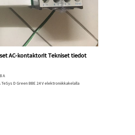
et AC-kontaktorit Tekniset tiedot
8 A
A TeSys D Green BBE 24 V elektroniikkakelalla