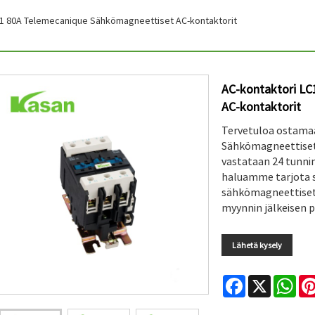
C1 80A Telemecanique Sähkömagneettiset AC-kontaktorit
AC-kontaktori LC
AC-kontaktorit
Tervetuloa ostamaa
Sähkömagneettiset 
vastataan 24 tunni
haluamme tarjota s
sähkömagneettiset 
myynnin jälkeisen p
Lähetä kysely
Facebook
X
Wha