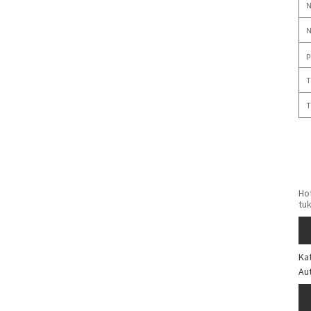
N
N
p
T
T
Ho
tuk
Kat
Au