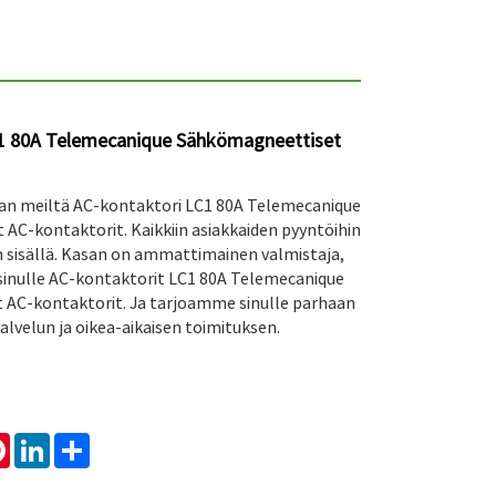
1 80A Telemecanique Sähkömagneettiset
n meiltä AC-kontaktori LC1 80A Telemecanique
AC-kontaktorit. Kaikkiin asiakkaiden pyyntöihin
n sisällä. Kasan on ammattimainen valmistaja,
inulle AC-kontaktorit LC1 80A Telemecanique
AC-kontaktorit. Ja tarjoamme sinulle parhaan
alvelun ja oikea-aikaisen toimituksen.
tsApp
Pinterest
LinkedIn
Share