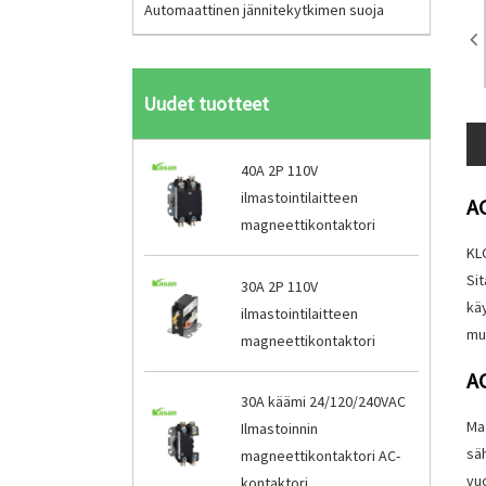
Automaattinen jännitekytkimen suoja
Uudet tuotteet
40A 2P 110V
ilmastointilaitteen
A
magneettikontaktori
KLC
Si
30A 2P 110V
kä
ilmastointilaitteen
mu
magneettikontaktori
A
30A käämi 24/120/240VAC
Ma
Ilmastoinnin
säh
magneettikontaktori AC-
vu
kontaktori