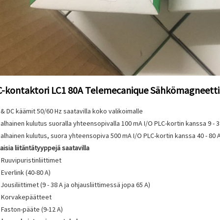
-kontaktori LC1 80A Telemecanique Sähkömagneettis
& DC käämit 50/60 Hz saatavilla koko valikoimalle
alhainen kulutus suoralla yhteensopivalla 100 mA I/O PLC-kortin kanssa 9 - 3
alhainen kulutus, suora yhteensopiva 500 mA I/O PLC-kortin kanssa 40 - 80 
laisia ​​liitäntätyyppejä saatavilla
Ruuvipuristinliittimet
Everlink (40-80 A)
Jousiliittimet (9 - 38 A ja ohjausliittimessä jopa 65 A)
Korvakepäätteet
Faston-pääte (9-12 A)