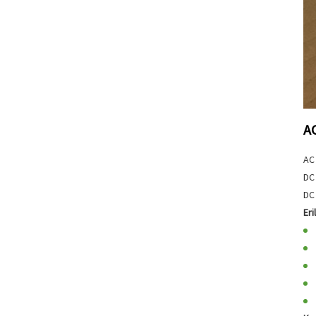
AC
AC 
DC 
DC 
Eri