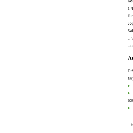
Ko
1 N
Tur
Jo
Sä
Ei
Laa
A
Te
tar
60
M